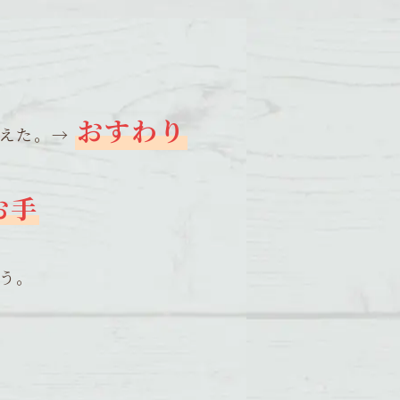
おすわり
らえた。→
お手
う。